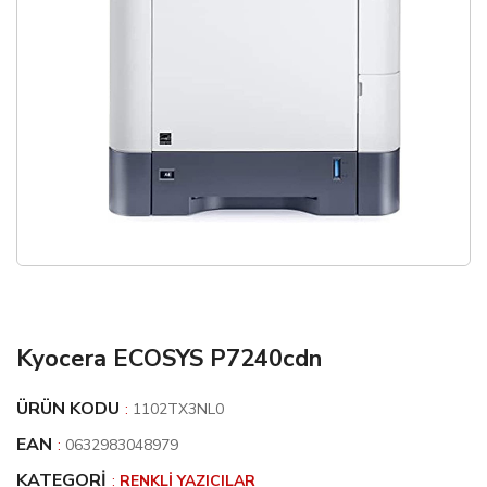
Kyocera ECOSYS P7240cdn
ÜRÜN KODU
:
1102TX3NL0
EAN
:
0632983048979
KATEGORI
:
RENKLI YAZICILAR