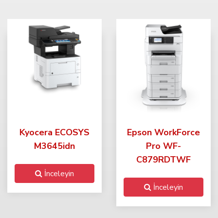
Kyocera ECOSYS
Epson WorkForce
M3645idn
Pro WF-
C879RDTWF
İnceleyin
İnceleyin