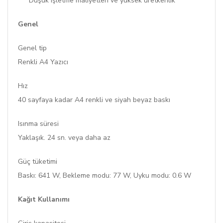
* Düşük işletme maliyetleri ve yüksek üretkenlik
Genel
Genel tip
Renkli A4 Yazıcı
Hız
40 sayfaya kadar A4 renkli ve siyah beyaz baskı
Isınma süresi
Yaklaşık. 24 sn. veya daha az
Güç tüketimi
Baskı: 641 W, Bekleme modu: 77 W, Uyku modu: 0.6 W
Kağıt Kullanımı