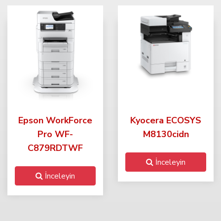
Epson WorkForce
Kyocera ECOSYS
Pro WF-
M8130cidn
C879RDTWF
İnceleyin
İnceleyin