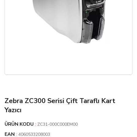
Zebra ZC300 Serisi Çift Taraflı Kart
Yazıcı
ÜRÜN KODU
:
ZC31-000C000EM00
EAN
:
4060533208003