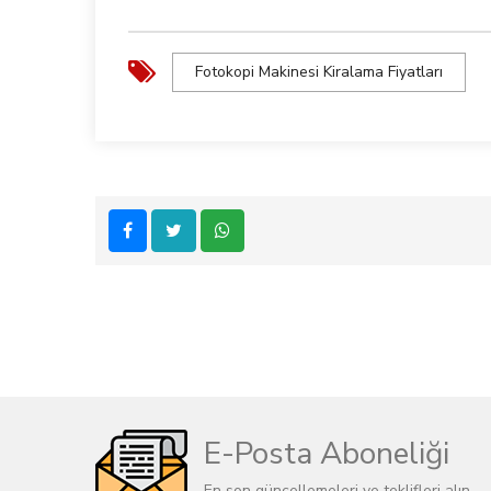
Fotokopi Makinesi Kiralama Fiyatları
E-Posta Aboneliği
En son güncellemeleri ve teklifleri alın