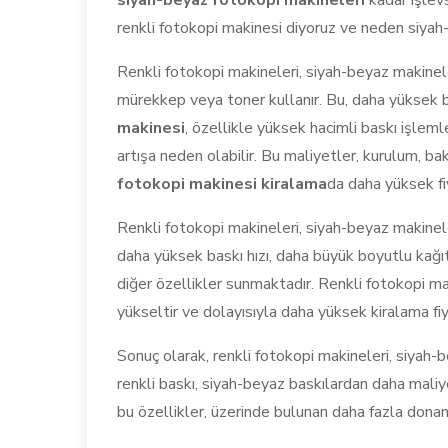
siyah-beyaz fotokopi makineleri
kadar işlevs
renkli fotokopi makinesi diyoruz ve neden siyah
Renkli fotokopi makineleri, siyah-beyaz makinele
mürekkep veya toner kullanır. Bu, daha yüksek b
makinesi
, özellikle yüksek hacimli baskı işlem
artışa neden olabilir. Bu maliyetler, kurulum, bak
fotokopi makinesi kiralama
da daha yüksek fi
Renkli fotokopi makineleri, siyah-beyaz makinel
daha yüksek baskı hızı, daha büyük boyutlu kağı
diğer özellikler sunmaktadır. Renkli fotokopi ma
yükseltir ve dolayısıyla daha yüksek kiralama fiy
Sonuç olarak, renkli fotokopi makineleri, siyah-
renkli baskı, siyah-beyaz baskılardan daha maliye
bu özellikler, üzerinde bulunan daha fazla donanı