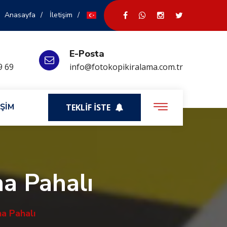
Anasayfa
İletişim
E-Posta
9 69
info@fotokopikiralama.com.tr
İŞİM
TEKLİF İSTE
a Pahalı
a Pahalı