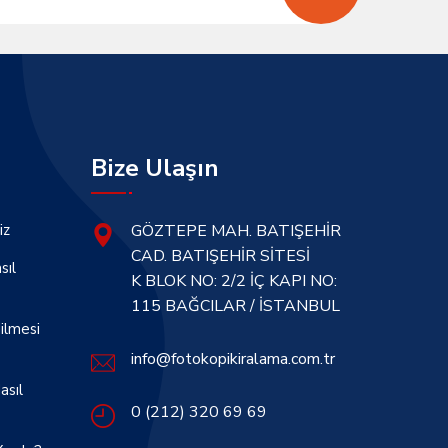
Bize Ulaşın
iz
GÖZTEPE MAH. BATIŞEHİR
CAD. BATIŞEHİR SİTESİ
sıl
K BLOK NO: 2/2 İÇ KAPI NO:
115 BAĞCILAR / İSTANBUL
ilmesi
info@fotokopikiralama.com.tr
asıl
0 (212) 320 69 69