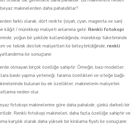
el olsalar da, genellikle daha pahalıdır. Bu makinelere neden
-beyaz makinelerden daha pahalıdırlar?
rden farklı olarak, dört renkte (siyah, cyan, magenta ve sarı)
ir kâğıt / mürekkep maliyeti anlamına gelir.
Renkli fotokopi
lerinde, yoğun bir şekilde kullanıldığında, mürekkep tüketiminde
ım ve teknik destek maliyetleri ile birleştirildiğinde,
renkli
yatlandırma ile sonuçlanır.
erde olmayan birçok özelliğe sahiptir. Örneğin, bazı modeller;
tlara baskı yapma yeteneği, tarama özellikleri ve isteğe bağlı
kinelerinde bulunan bu ek özellikler, makinelerin maliyetini
atlarına neden olur.
beyaz fotokopi makinelerine göre daha pahalıdır, çünkü darbeli bir
tlidir. Renkli fotokopi makineleri, daha fazla özelliğe sahiptir ve
ma karşılık olarak daha yüksek bir kiralama fiyatı ile sonuçlanır.