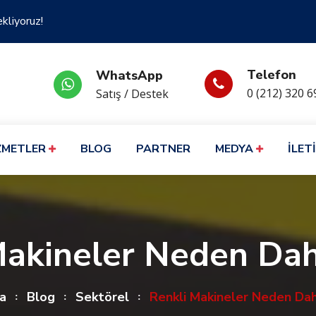
ekliyoruz!
Telefon
WhatsApp
0 (212) 320 6
Satış / Destek
ZMETLER
BLOG
PARTNER
MEDYA
İLET
Makineler Neden Dah
a
Blog
Sektörel
Renkli Makineler Neden Dah