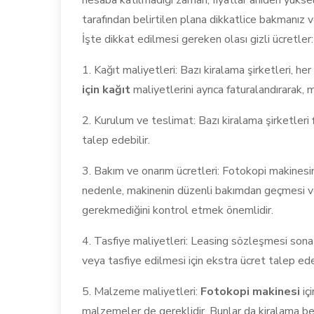
hesaba katılmadığı zaman, fiyatlar aniden yüksel
tarafından belirtilen plana dikkatlice bakmanız v
İşte dikkat edilmesi gereken olası gizli ücretler:
1. Kağıt maliyetleri: Bazı kiralama şirketleri, he
için kağıt
maliyetlerini ayrıca faturalandırarak, m
2. Kurulum ve teslimat: Bazı kiralama şirketleri
talep edebilir.
3. Bakım ve onarım ücretleri: Fotokopi makinesin
nedenle, makinenin düzenli bakımdan geçmesi ve
gerekmediğini kontrol etmek önemlidir.
4. Tasfiye maliyetleri: Leasing sözleşmesi sona e
veya tasfiye edilmesi için ekstra ücret talep edeb
5. Malzeme maliyetleri:
Fotokopi makinesi
içi
malzemeler de gereklidir. Bunlar da kiralama bed