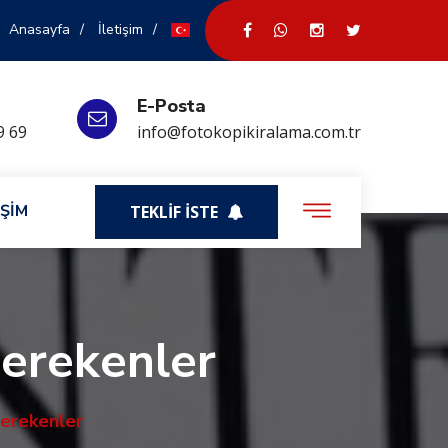
Anasayfa
İletişim
E-Posta
9 69
info@fotokopikiralama.com.tr
İŞİM
TEKLİF İSTE
Gerekenler
Gerekenler