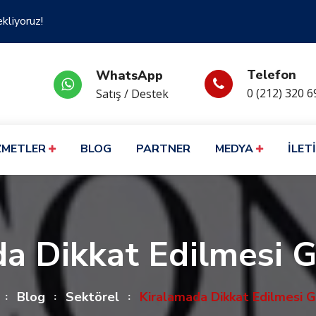
ekliyoruz!
Telefon
WhatsApp
0 (212) 320 6
Satış / Destek
ZMETLER
BLOG
PARTNER
MEDYA
İLET
a Dikkat Edilmesi 
Blog
Sektörel
Kiralamada Dikkat Edilmesi 