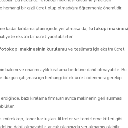
tebilir. Bu nedenle, fotokopi makinesi kiralama şirketleri
e herhangi bir gizli ücret olup olmadığını öğrenmeniz önemlidir.
r ne kadar kiralama planı içinde yer almasa da,
fotokopi makines
aliyete ekstra bir ücret yaratabilirler.
fotokopi makinesinin kurulumu
ve teslimatı için ekstra ücret
in bakımı ve onarımı aylık kiralama bedeline dahil olmayabilir. Bu
 düzgün çalışması için herhangi bir ek ücret ödenmesi gerekip
rdiğinde, bazı kiralama firmaları ayrıca makinenin geri alınması
ilirler.
n, mürekkep, toner kartuşları, filtreler ve temizleme kitleri gibi
eline dahil olmayabilir, ancak planınızda yer almamış olabilir.